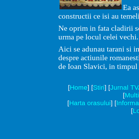
Ea as
constructii ce isi au temeli
Ne oprim in fata cladirii s
urma pe locul celei vechi.
Aici se adunau tarani si in
despre actiunile romanest
de Ioan Slavici, in timpu
[
Home
]
[
Stiri
]
[
Jurnal T
[
Mult
[
Harta orasului
]
[
Informat
[
Lo