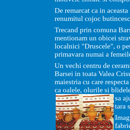
De remarcat ca in aceasta
renumitul cojoc butincesc
Trecand prin comuna Bars
mentionam un obicei stra
localnici "Druscele", o pe
primavara numai a femeilo
Un vechi centru de cerami
Barsei in toata Valea Cris
maiestria cu care respecta
ca oalele, olurile si blide
sa a
tara 
Imag
fabri