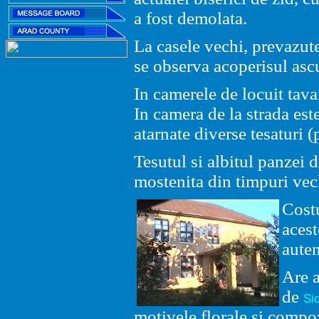
a fost demolata.
La casele vechi, prevazute 
se observa acoperisul ascu
In camerele de locuit tava
In camera de la strada est
atarnate diverse tesaturi 
Tesutul si albitul panzei d
mostenita din timpuri vec
Cost
acest
auten
Are a
de
Si
motivele florale si compoz