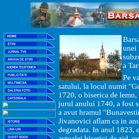
Barsa
unei
subz
a Tar
Pe va
satului, la locul numit "G
1720, o biserica de lemn, c
jurul anului 1740, a fost 
a avut hramul "Bunavestire
Jivanovici aflam ca in anu
degradata. In anul 1823, c
actualei biserici de zid, 