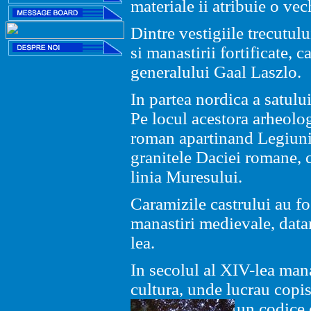
materiale ii atribuie o ve
Dintre vestigiile trecutul
si manastirii fortificate,
generalului Gaal Laszlo.
In partea nordica a satulu
Pe locul acestora arheolog
roman apartinand Legiunii
granitele Daciei romane, c
linia Muresului.
Caramizile castrului au fo
manastiri medievale, datan
lea.
In secolul al XIV-lea man
cultura, unde lucrau copist
un
codice 