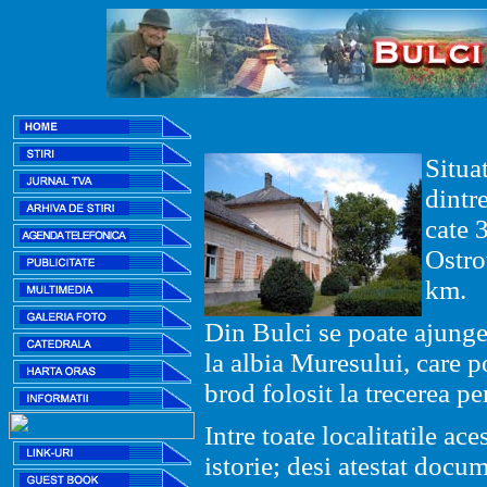
Situat
dintr
cate 
Ostro
km.
Din Bulci se poate ajung
la albia Muresului, care po
brod folosit la trecerea pe
Intre toate localitatile ac
istorie; desi atestat docu