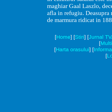
maghiar Gaal Laszlo, dece
afla in refugiu. Deasupr
de marmura ridicat in 188
[
Home
]
[
Stiri
]
[
Jurnal T
[
Mult
[
Harta orasului
]
[
Informat
[
Lo