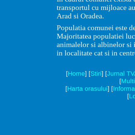
transportul cu mijloace a
Arad si Oradea.
Populatia comunei este d
Majoritatea populatiei luc
animalelor si albinelor si i
in localitate cat si in cent
[
Home
]
[
Stiri
]
[
Jurnal T
[
Mult
[
Harta orasului
]
[
Informat
[
Lo