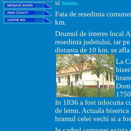
si
.
Seliste
Fata de resedinta comunei 
km.
Drumul de interes local 
res
edinta judetului, iar pe 
distanta de 10 km. se afla 
La Ca
biser
hramu
Domn
1750 
In 1836 a fost inlocuita c
de lemn. Actuala biserica 
hramul celei vechi si a fo
In cadrul comunei exista 