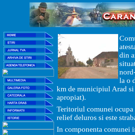
Comu
ates
din a
situa
nord-
la o 
km de municipiul Arad si
apropiat).
Teritoriul comunei ocupa 
relief deluros si este stra
In componenta comunei int