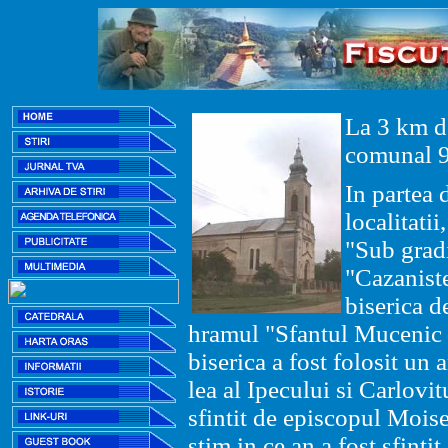
La 3 km 
comunal 92
In partea 
localitati
"Sub grad
"Cazaniste
biserica d
hramul "Sfantul Mucenic 
biserica a fost folosit un 
lea al Ipecului si Carlovi
sfintit de episcopul Mois
stim in ce an a fost sfintit