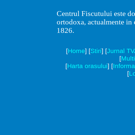
Centrul Fiscutului este d
ortodoxa, actualmente in c
1826.
[
Home
]
[
Stiri
]
[
Jurnal T
[
Mult
[
Harta orasului
]
[
Informat
[
Lo