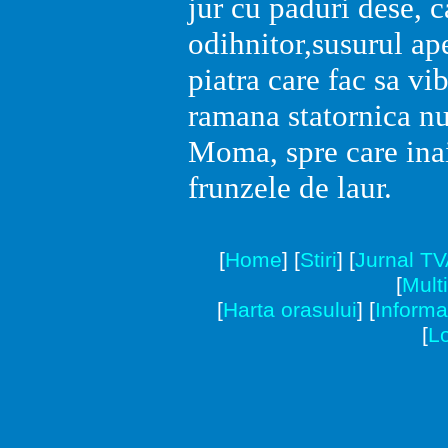
jur cu paduri dese, 
odihnitor,susurul ape
piatra care fac sa vib
ramana statornica n
Moma, spre care inai
frunzele de laur.
[
Home
]
[
Stiri
]
[
Jurnal T
[
Mult
[
Harta orasului
]
[
Informat
[
Lo