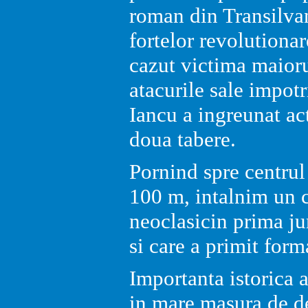
roman din Transilvan
fortelor revolutiona
cazut victima maioru
atacurile sale impot
Iancu a ingreunat ac
doua tabere.
Pornind spre centru
100 m, intalnim un ca
neoclasicin prima ju
si care a primit for
Importanta istorica 
in mare masura de de