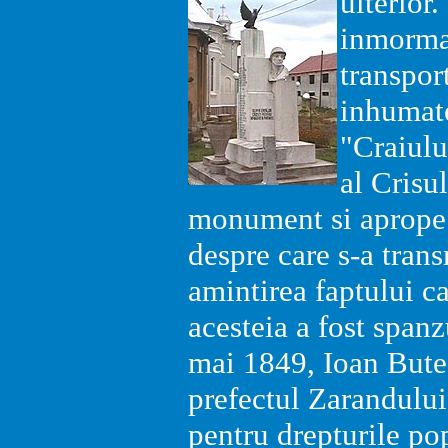
ulterior
inmorman
transport
inhumate
"Craiulu
al Crisu
monument si aprope d
despre care s-a tran
amintirea faptului c
acesteia a fost spanz
mai 1849, Ioan Bute
prefectul Zarandului
pentru drepturile po