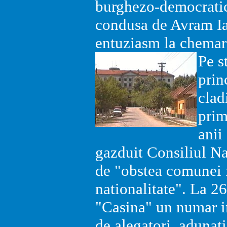
burghezo-democratic
condusa de Avram I
entuziasm la chemar
Pe s
prin
clad
prim
anii
gazduit Consiliul N
de "obstea comunei f
nationalitate". La 26
"Casina" un numar i
de alegatori, adunati