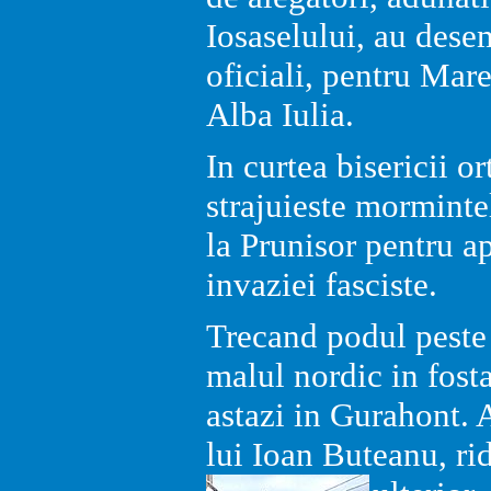
Iosaselului, au dese
oficiali, pentru Mar
Alba Iulia.
In curtea bisericii o
strajuieste mormintel
la Prunisor pentru ap
invaziei fasciste.
Trecand podul peste
malul nordic in fosta
astazi in Gurahont. 
lui Ioan Buteanu, rid