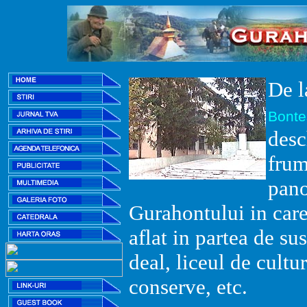
De l
Bontes
desc
fru
pan
Gurahontului in care 
aflat in partea de s
deal, liceul de cultu
conserve, etc.