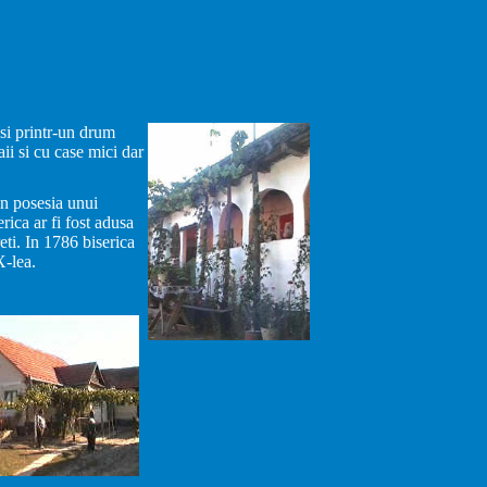
si printr-un drum
ii si cu case mici dar
in posesia unui
rica ar fi fost adusa
eti. In 1786 biserica
X-lea.