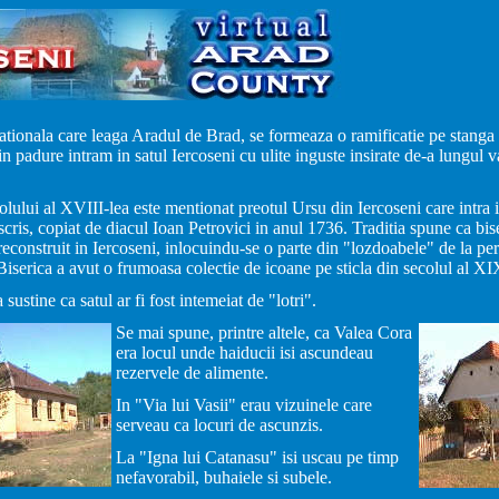
tionala care leaga Aradul de Brad, se formeaza o ramificatie pe stanga 
 padure intram in satul Iercoseni cu ulite inguste insirate de-a lungul va
olului al XVIII-lea este mentionat preotul Ursu din Iercoseni care intra 
ris, copiat de diacul Ioan Petrovici in anul 1736. Traditia spune ca bise
 reconstruit in Iercoseni, inlocuindu-se o parte din "lozdoabele" de la per
Biserica a avut o frumoasa colectie de icoane pe sticla din secolul al XI
 sustine ca satul ar fi fost intemeiat de "lotri".
Se mai spune, printre altele, ca Valea Cora
era locul unde haiducii isi ascundeau
rezervele de alimente.
In "Via lui Vasii" erau vizuinele care
serveau ca locuri de ascunzis.
La "Igna lui Catanasu" isi uscau pe timp
nefavorabil, buhaiele si subele.