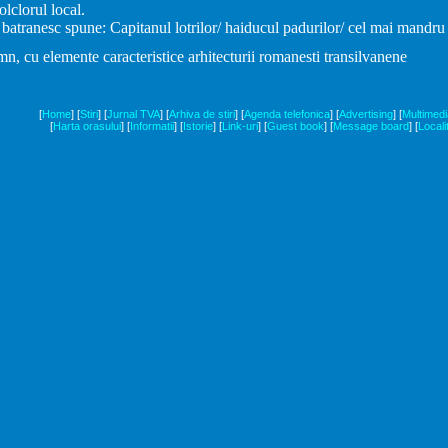
olclorul local.
batranesc spune: Capitanul lotrilor/ haiducul padurilor/ cel mai mandru 
emn, cu elemente caracteristice arhitecturii romanesti transilvanene
[
Home
]
[
Stiri
]
[
Jurnal TVA
]
[
Arhiva de stiri
]
[
Agenda telefonica
]
[
Advertising
]
[
Multimedi
[
Harta orasului
]
[
Informatii
]
[
Istorie
]
[
Link-uri
]
[
Guest book
]
[
Message board
]
[
Locali