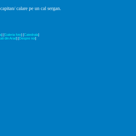
capitan/ calare pe un cal sergan.
a
]
[
Galeria foto
]
[
Catedrala
]
tati din Arad
]
[
Despre noi
]