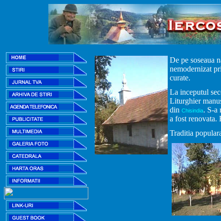
De pe soseaua na
nemodernizat prin
curate.
La inceputul sec
Liturghier manusc
din
. S-a
Chisindia
a fost renovata. 
Traditia populara