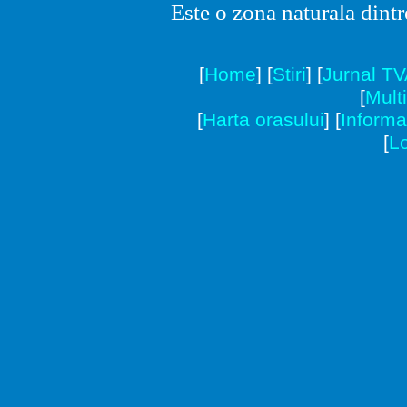
Este o zona naturala dintr
[
Home
]
[
Stiri
]
[
Jurnal T
[
Mult
[
Harta orasului
]
[
Informat
[
Lo