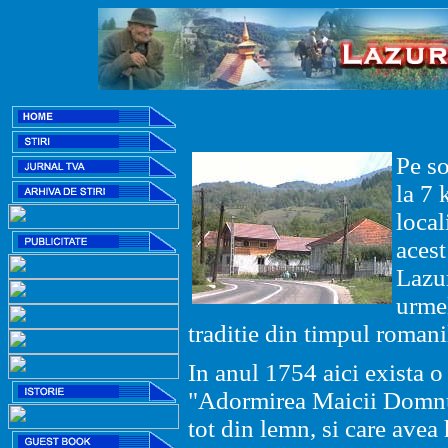
Pe s
la 7
local
aces
Lazu
urme
traditie din timpul romani
In anul 1754 aici exista 
"Adormirea Maicii Domnulu
tot din lemn, si care ave