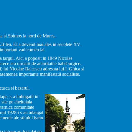
na si Soimos la nord de Mures.
II-lea. El a devenit mai ales in secolele XV-
 important vad comercial.
ra targul. Aici a poposit in 1849 Nicolae
rece era urmarit de autoritatile habsburgice.
i) lui Nicolae Balcescu adresata lui I. Ghica si
 asemenea importante manifestatii socialiste,
easca si bazarul.
ape, s-a imbogatit in
 stie pe cheltuiala
Puternica comunitate
anul 1928 i s-au adaugat
elemente ale stilului baroc
a intrare au fost datate