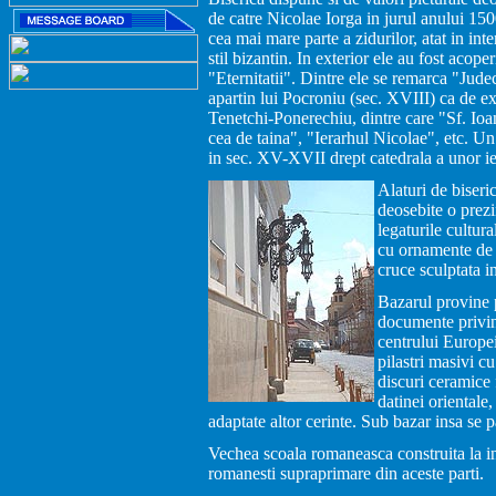
de catre Nicolae Iorga in jurul anului 15
cea mai mare parte a zidurilor, atat in inte
stil bizantin. In exterior ele au fost acop
"Eternitatii". Dintre ele se remarca "Judec
apartin lui Pocroniu (sec. XVIII) ca de ex
Tenetchi-Ponerechiu, dintre care "Sf. Ioan
cea de taina", "Ierarhul Nicolae", etc. Un
in sec. XV-XVII drept catedrala a unor ier
Alaturi de biseri
deosebite o prezi
legaturile cultur
cu ornamente de 
cruce sculptata i
Bazarul provine 
documente privind
centrului Europei
pilastri masivi cu
discuri ceramice 
datinei orientale
adaptate altor cerinte. Sub bazar insa se p
Vechea scoala romaneasca construita la in
romanesti supraprimare din aceste parti.