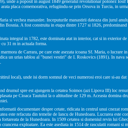
339), unde a poposit in august 1849 generalul revolutionar polonez Iosif
arata placa comemorativa, refugiindu-se prin Orsova in Turcia, in urma 
Maria si vechea manastire. Inceputurile manastirii dateaza din jurul anulu
 din Bosnia. A fost construita in etapa dintre 1727 si 1826, predominand 
ata integral in 1782, este dominata atat in interior, cat si in exterior de
te cu 31 m in actuala forma.
n marmora de Carrara, pe care este asezata icoana Sf. Maria, o lucrare in 
 ridica un urias tablou al "bunei vestiri" de I. Roskovics (1891). In nava s
.
imitirul local), unde isi dorm somnul de veci numerosi eroi care si-au dat 
nd drumul spre est ajungem la cetatea Soimos (azi Lipova III) loc renum
plasata pe Cioaca Tautului la o altitudine de 129 m. Aceasta domina dr
niei.
nformatii documentare despre cetate, ridicata in centrul unui cnezat rom
atea este refacuta din temelie de Iancu de Hunedoara. Lucrarea este condu
a fortareata de la Hunedoara. In 1509 cetatea si domeniul revin lui G
 o crancena exploatare. Ea este asediata in 1514 de rasculatii romani s