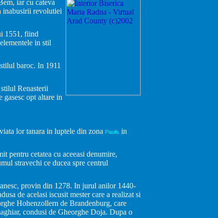
 Bem, iar cu cateva
inabusirii revolutiei
i 1551, fiind
elementele in stil
 stilul baroc. In 1911
stilul Renasterii
e gasesc opt altare in
viata lor tanara in luptele din zona
in
Paulis
it pentru cetatea cu aceeasi denumire,
umul stravechi ce ducea spre centrul
anesc, provin din 1278. In jurul anilor 1440-
sa de acelasi iscusit mester care a realizat si
heorghe Hohenzollern de Brandenburg, care
i maghiar, condusi de Gheorghe Doja. Dupa o