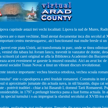
pova cuprinde astazi trei vechi localitati: Lipova la sud de Mures, Rad
pova are o mare vechime, fiind atestat documentar inca din secolul al X
mportant centru mestesugaresc, aici functionand mai multe bresle si un
ipovei este piata Unirii, azi transformata in parc, unde se tinea odinioa
 venind din tabara lui Avram Iancu, travestit in vanzator de donite, deoa
 scrisorii (al carei original se afla la Biblioteca Academiei din Bucurest
teaza acest eveniment se gaseste la muzeul orasului. Aici au avut loc de
torul socialist Traian Novac a tinut un vibrant discurs revolutionar.
ente istorice importante: vechea biserica ortodoxa, vechea scoala roman
lui" este o capodopera a artei feudale romanesti. Construita in trei et
ul si aproximativ jumatate din actuala nava, in stil bizantin, dupa cat se
te - potrivit traditiei - chiar a lui Basarab I, domnul Tarii Romanesti. 
siderabile, in 1797 a prelungit biserica pana a luat forma actuala. In 
, si in special turnului i s-au impregnat la sfarsitul secolului al XVIII-lea 
sebite, realizate in mai multe etape. Frescele din nava veche situate lang