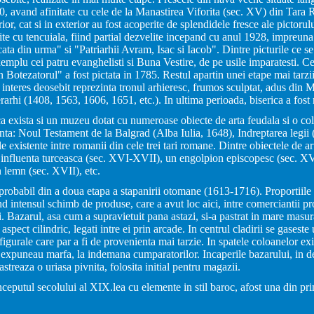
00, avand afinitate cu cele de la Manastirea Viforita (sec. XV) din Tar
rior, cat si in exterior au fost acoperite de splendidele fresce ale pictoru
erite cu tencuiala, fiind partial dezvelite incepand cu anul 1928, impreun
ata din urma" si "Patriarhii Avram, Isac si Iacob". Dintre picturile ce se
emplu cei patru evanghelisti si Buna Vestire, de pe usile imparatesti. C
 Botezatorul" a fost pictata in 1785. Restul apartin unei etape mai tarzii
 interes deosebit reprezinta tronul arhieresc, frumos sculptat, adus din
arhi (1408, 1563, 1606, 1651, etc.). In ultima perioada, biserica a fost r
ca exista si un muzeu dotat cu numeroase obiecte de arta feudala si o col
nta: Noul Testament de la Balgrad (Alba Iulia, 1648), Indreptarea legii 
ale existente intre romanii din cele trei tari romane. Dintre obiectele de 
influenta turceasca (sec. XVI-XVII), un engolpion episcopesc (sec. XVI
n lemn (sec. XVII), etc.
probabil din a doua etapa a stapanirii otomane (1613-1716). Proportiile
 intensul schimb de produse, care a avut loc aici, intre comerciantii prove
. Bazarul, asa cum a supravietuit pana astazi, si-a pastrat in mare masur
 aspect cilindric, legati intre ei prin arcade. In centrul cladirii se gasest
figurale care par a fi de provenienta mai tarzie. In spatele coloanelor exi
, expuneau marfa, la indemana cumparatorilor. Incaperile bazarului, in de
astreaza o uriasa pivnita, folosita initial pentru magazii.
ceputul secolului al XIX.lea cu elemente in stil baroc, afost una din pri