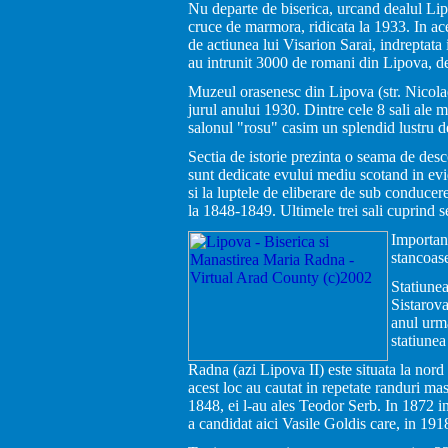
Nu departe de biserica, urcand dealul Li
cruce de marmora, ridicata la 1933. In ac
de actiunea lui Visarion Sarai, indreptata
au intrunit 3000 de romani din Lipova, d
Muzeul orasenesc din Lipova (str. Nicolae
jurul anului 1930. Dintre cele 8 sali ale 
salonul "rosu" casim un splendid lustru de 
Sectia de istorie prezinta o seama de desc
sunt dedicate evului mediu scotand in evid
si la luptele de eliberare de sub conducer
la 1848-1849. Ultimele trei sali cuprind s
Important
stancoas
Statiunea
Sistarova
anul urma
statiunea
Radna (azi Lipova II) este situata la nord
acest loc au cautat in repetate randuri ma
1848, ei l-au ales Teodor Serb. In 1872 i
a candidat aici Vasile Goldis care, in 191