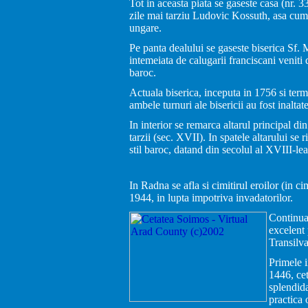
Tot in aceasta piata se gaseste casa (nr. 
zile mai tarziu Ludovic Kossuth, asa cum 
ungare.
Pe panta dealului se gaseste biserica Sf. 
intemeiata de calugarii franciscani veniti
baroc.
Actuala biserica, inceputa in 1756 si termin
ambele turnuri ale bisericii au fost inalta
In interior se remarca altarul principal di
tarzii (sec. XVII). In spatele altarului se
stil baroc, datand din secolul al XVIII-lea
In Radna se afla si cimitirul eroilor (in c
1944, in lupta impotriva invadatorilor.
Continua
excelent 
Transilva
Primele i
1446, cet
splendid
practica