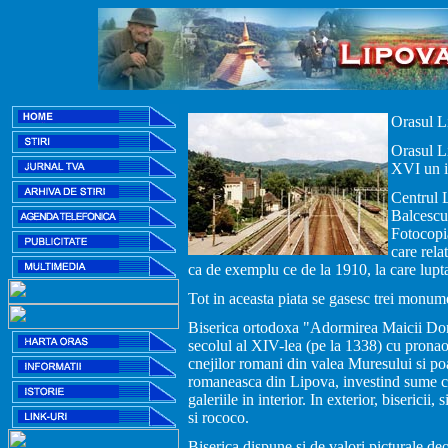
Orasul Li
Orasul Li
XVI un i
Centrul L
Balcescu,
Fotocopia
care rela
ca de exemplu ce de la 1910, la care lupta
Tot in aceasta piata se gasesc trei monum
Biserica ortodoxa "Adormirea Maicii Domnu
secolul al XIV-lea (pe la 1338) cu pronaos
cnejilor romani din valea Muresului si poa
romaneasca din Lipova, investind sume con
galeriile in interior. In exterior, bisericii
si rococo.
Biserica dispune si de valori picturale deo