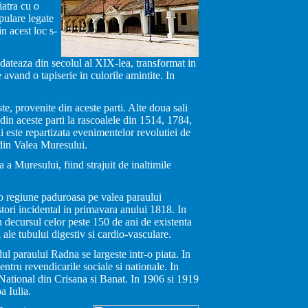
atra cu o
pulare legate
n acest loc s-
dateaza din secolul al XIX-lea, transformat in
avand o tapiserie in culorile amintite. In
e, provenite din aceste parti. Alte doua sali
din aceste parti la rascoalele din 1514, 1784,
i este repartizata evenimentelor revolutiei de
 din Valea Muresului.
 a Muresului, fiind strajuit de inaltimile
-o regiune paduroasa pe valea paraului
stori incidental in primavara anului 1818. In
In decursul celor peste 150 de ani de existenta
 ale tubului digestiv si cardio-vasculare.
ul paraului Radna se largeste intr-o piata. In
ntru revendicarile sociale si nationale. In
 National din Crisana si Banat. In 1906 si 1919
a Iulia.