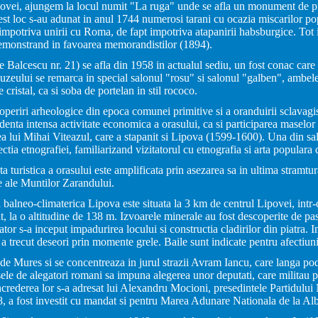
povei, ajungem la locul numit "La ruga" unde se afla un monument de pi
est loc s-au adunat in anul 1744 numerosi tarani cu ocazia miscarilor po
 impotriva unirii cu Roma, de fapt impotriva atapanirii habsburgice. Tot i
emonstrand in favoarea memorandistilor (1894).
 Balcescu nr. 21) se afla din 1958 in actualul sediu, un fost conac care 
muzeului se remarca in special salonul "rosu" si salonul "galben", ambele 
cristal, ca si soba de portelan in stil rococo.
operiri arheologice din epoca comunei primitive si a oranduirii sclavagist
enta intensa activitate economica a orasului, ca si participarea maselor 
ea lui Mihai Viteazul, care a stapanit si Lipova (1599-1600). Una din sal
ectia etnografiei, familiarizand vizitatorul cu etnografia si arta populara
a turistica a orasului este amplificata prin asezarea sa in ultima stramtura
e ale Muntilor Zarandului.
 balneo-climaterica Lipova este situata la 3 km de centrul Lipovei, intr
t, la o altitudine de 138 m. Izvoarele minerale au fost descoperite de pa
tor s-a inceput impadurirea locului si constructia cladirilor din piatra. 
 a trecut deseori prin momente grele. Baile sunt indicate pentru afectiuni
 de Mures si se concentreaza in jurul strazii Avram Iancu, care langa pod
sele de alegatori romani sa impuna alegerea unor deputati, care militau pe
ncrederea lor s-a adresat lui Alexandru Mocioni, presedintele Partidului
8, a fost investit cu mandat si pentru Marea Adunare Nationala de la Alb