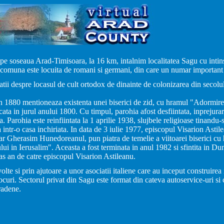
pe soseaua Arad-Timisoara, la 16 km, intalnim localitatea Sagu cu intin
a comuna este locuita de romani si germani, din care un numar importan
ii despre locasul de cult ortodox de dinainte de colonizarea din secolu
 1880 mentioneaza existenta unei biserici de zid, cu hramul "Adormire
ta in jurul anului 1800. Cu timpul, parohia afost desfiintata, inprejura
a. Parohia este reinfiintata la 1 aprilie 1938, slujbele religioase tinandu-s
intr-o casa inchiriata. In data de 3 iulie 1977, episcopul Visarion Astile
car Gherasim Hunedoreanul, pun piatra de temelie a viitoarei biserici cu
ui in Ierusalim". Aceasta a fost terminata in anul 1982 si sfintita in Du
ias an de catre episcopul Visarion Astileanu.
olte si prin ajutoare a unor asociatii italiene care au inceput construirea 
uri. Sectorul privat din Sagu este format din cateva autoservice-uri si c
aradene.