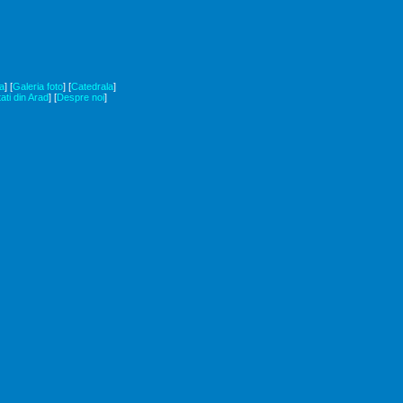
a
]
[
Galeria foto
]
[
Catedrala
]
tati din Arad
]
[
Despre noi
]