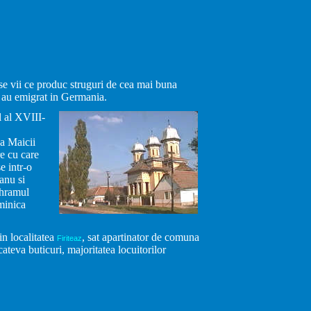
se vii ce produc struguri de cea mai buna
t au emigrat in Germania.
l al XVIII-
a Maicii
re cu care
e intr-o
anu si
 hramul
minica
in localitatea
, sat apartinator de comuna
Firiteaz
ateva buticuri, majoritatea locuitorilor