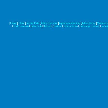
[
Home
]
[
Stiri
]
[
Jurnal TVA
]
[
Arhiva de stiri
]
[
Agenda telefonica
]
[
Advertising
]
[
Multimedi
[
Harta orasului
]
[
Informatii
]
[
Istorie
]
[
Link-uri
]
[
Guest book
]
[
Message board
]
[
Locali