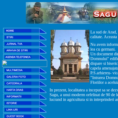
La sud de Arad, 
calitate. Aceast
Nu avem informat
lea cu germani.
Un document din
Domnului" edifica
dispare si biseric
capela amenajata 
P.S.arhiereu- vi
"Intrarea Domnul
Floriilor a acelu
In prezent, localitatea a inceput sa se dezv
Sagu, a unui moderm orfelinat de 90 de loc
lucrand in agricultura si in intreprinderi 