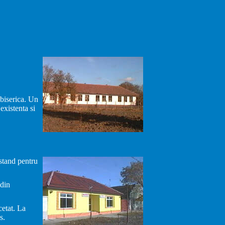
 biserica. Un
existenta si
stand pentru
 din
cetat. La
s.