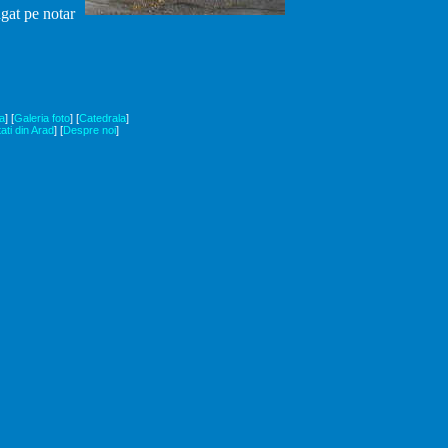
ngat pe notar
a
]
[
Galeria foto
]
[
Catedrala
]
tati din Arad
]
[
Despre noi
]