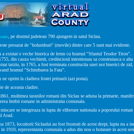
, pe drumul judetean 790 ajungem in satul Siclau.
codor
este presarat de "holumburi" (movile) dintre care 5 sunt mai evidente.
u a existat o veche biserica de lemn cu hramul "Sfantul Teodor Tiron".
1755, din cauza vechimii, credinciosii intentionau sa construiasca o alta
mai tarziu, in 1765, a fost terminata constructia unei noi biserici de zid, 
avand hramul "Schimbarea la Fata".
u ne oprim la cladirea fostei primarii (azi posta).
te de aceasta cladire.
1861, multimea taranilor romani din Siclau se aduna la primarie, manife
erea limbii romane in administratia comunala.
miscare se integreaza in lupta de eliberare nationala a poporului roman
l Arad.
a 1873, locuitorii Siclaului au fost frustrati de acest drept, lupta nu a in
 in 1910, reprezentanta comunala a adus din nou o hotarare in acest sen