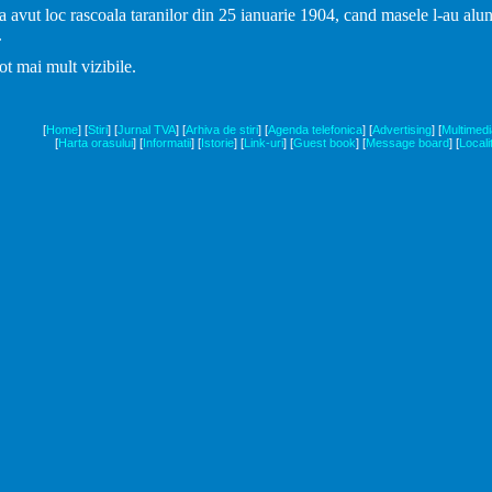
 a avut loc rascoala taranilor din 25 ianuarie 1904, cand masele l-au alu
.
tot mai mult vizibile.
[
Home
]
[
Stiri
]
[
Jurnal TVA
]
[
Arhiva de stiri
]
[
Agenda telefonica
]
[
Advertising
]
[
Multimedi
[
Harta orasului
]
[
Informatii
]
[
Istorie
]
[
Link-uri
]
[
Guest book
]
[
Message board
]
[
Locali