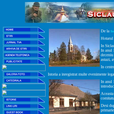
De la
So
Hotarul 
In Sicla
In anul 
deceniu 
astazi, 
In centr
Istoria a inregistrat multe evenimente lega
In anul 
introduc
Aceasta 
comitatu
Desi dup
primarie