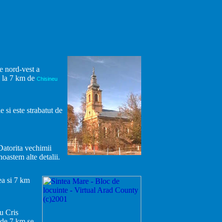
e nord-vest a
i la 7 km de
Chisineu
 si este strabatut de
Datorita vechimii
oastem alte detalii.
ea si 7 km
u Cris
a de 7 km se