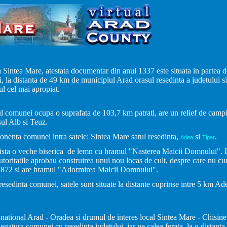
intea Mare, atestata documentar din anul 1337 este situata in partea d
i, la distanta de 49 km de municipiul Arad orasul resedinta a judetului s
l cel mai apropiat.
ul comunei ocupa o suprafata de 103,7 km patrati, are un relief de campie
sul Alb si Teuz.
nenta comunei intra satele: Sintea Mare satul resedinta,
si
.
Adea
Tipar
exista o veche biserica de lemn cu hramul "Nasterea Maicii Domnului". 
autoritatile aprobau construirea unui nou locas de cult, despre care nu cun
ul 1872 si are hramul "Adormirea Maicii Domnului".
resedinta comunei, satele sunt situate la distante cuprinse intre 5 km Ad
ational Arad - Oradea si drumul de interes local Sintea Mare - Chisine
legatura comunei cu resedinta judetului, iar pe calea ferata, la o distant