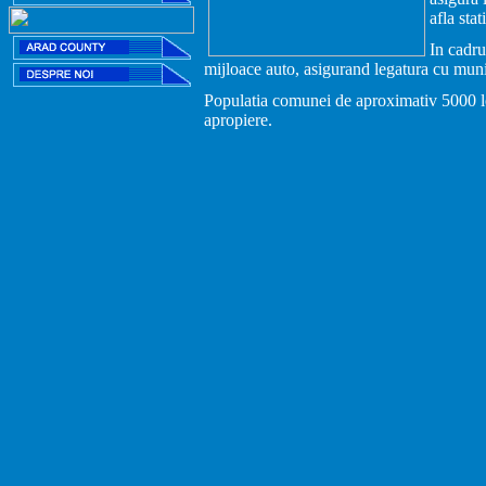
afla sta
In cadru
mijloace auto, asigurand legatura cu muni
Populatia comunei de aproximativ 5000 locui
apropiere.