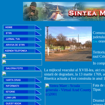
Comuna S
judetulu
orasu
Cris
Teritori
raul Cri
In compo
La mijlocul veacului al XVIII-lea, aici 
sistarii de degradare, la 13 martie 1769, 
Biserica actuala a fost construita in an
Fata de 
Tipar.
Drumul n
asigura 