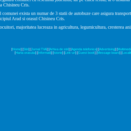
tia Chisineu Cris.
l comunei exista un numar de 3 statii de autobuze care asigura transport
cipiul Arad si orasul Chisineu Cris.
tori, majoritatea lucreaza in agricultura, legumicultura, cresterea animal
[
Home
]
[
Stiri
]
[
Jurnal TVA
]
[
Arhiva de stiri
]
[
Agenda telefonica
]
[
Advertising
]
[
Multimedi
[
Harta orasului
]
[
Informatii
]
[
Istorie
]
[
Link-uri
]
[
Guest book
]
[
Message board
]
[
Locali