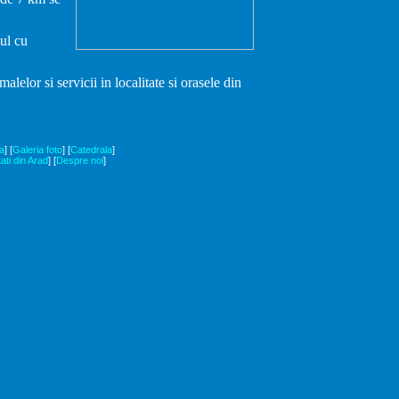
ul cu
elor si servicii in localitate si orasele din
a
]
[
Galeria foto
]
[
Catedrala
]
tati din Arad
]
[
Despre noi
]