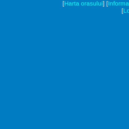
[
Harta orasului
]
[
Informat
[
Lo