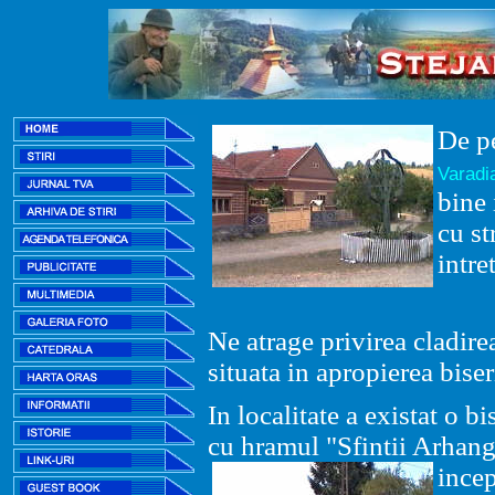
De pe
Varadi
bine 
cu st
intre
Ne atrage privirea cladirea
situata in apropierea biser
In localitate a existat o b
cu hramul "Sfintii Arhangh
incep