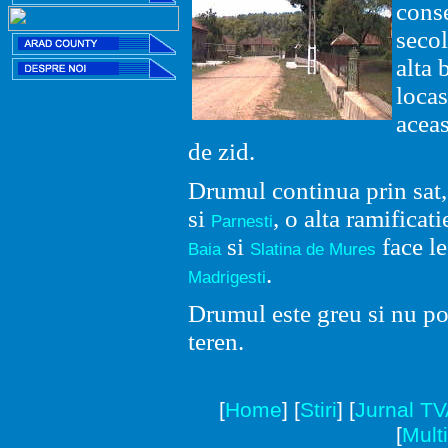
cons
secol
alta 
locas
aceas
de zid.
Drumul continua prin sat
si
, o alta ramificat
Parnesti
si
face le
Baia
Slatina de Mures
.
Madrigesti
Drumul este greu si nu po
teren.
[
Home
]
[
Stiri
]
[
Jurnal T
[
Mult