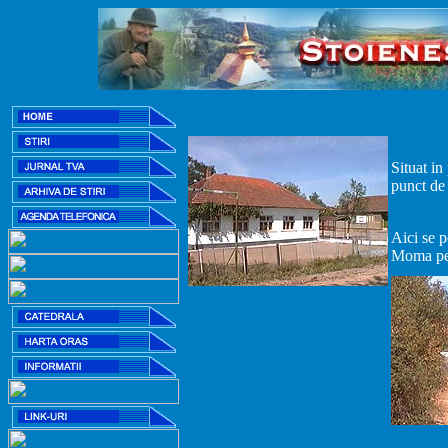
Situat in
punct de
Aici se 
Moma pe