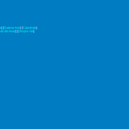
a
]
[
Galeria foto
]
[
Catedrala
]
tati din Arad
]
[
Despre noi
]