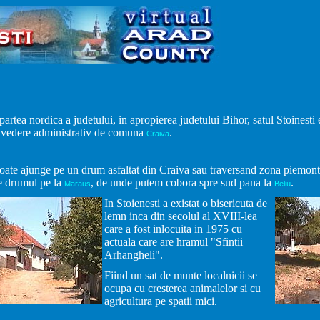
 partea nordica a judetului, in apropierea judetului Bihor, satul Stoinesti 
 vedere administrativ de comuna
.
Craiva
poate ajunge pe un drum asfaltat din Craiva sau traversand zona piemon
 drumul pe la
, de unde putem cobora spre sud pana la
.
Maraus
Beliu
In Stoienesti a existat o bisericuta de
lemn inca din secolul al XVIII-lea
care a fost inlocuita in 1975 cu
actuala care are hramul "Sfintii
Arhangheli".
Fiind un sat de munte localnicii se
ocupa cu cresterea animalelor si cu
agricultura pe spatii mici.