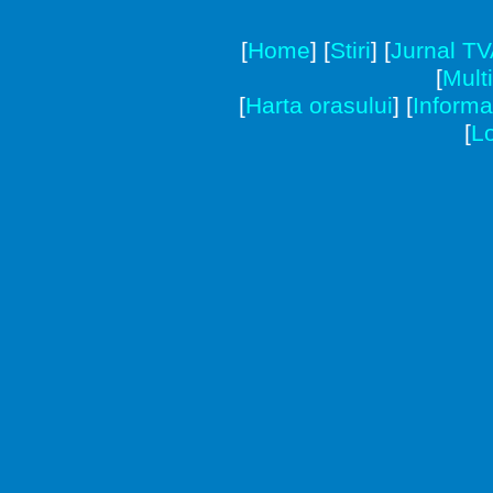
[
Home
]
[
Stiri
]
[
Jurnal T
[
Mult
[
Harta orasului
]
[
Informat
[
Lo