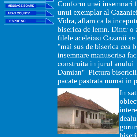
Conform unei insemnari fa
unui exemplar al Cazaniei
Vidra, aflam ca la inceput
biserica de lemn. Dintr-o
filele aceleiasi Cazanii se
"mai sus de biserica cea b
insemnare manuscrisa face 
construita in jurul anului
Damian" Pictura bisericii 
pacate pastrata numai in p
In sa
obiect
inter
dealu
gorun
biser