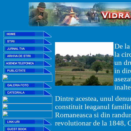
De la
la ci
un d
in dir
aseza
inalte
Dintre
acestea, unul denu
constituit leaganul famili
Romaneasca
si din randur
revolutionar de
la 1848,