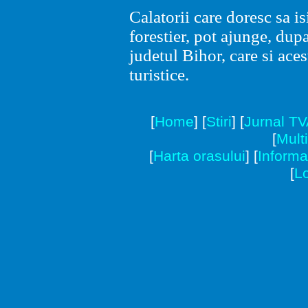
Calatorii care doresc sa 
forestier, pot ajunge, dup
judetul Bihor, care si ace
turistice.
[
Home
]
[
Stiri
]
[
Jurnal T
[
Mult
[
Harta orasului
]
[
Informat
[
Lo