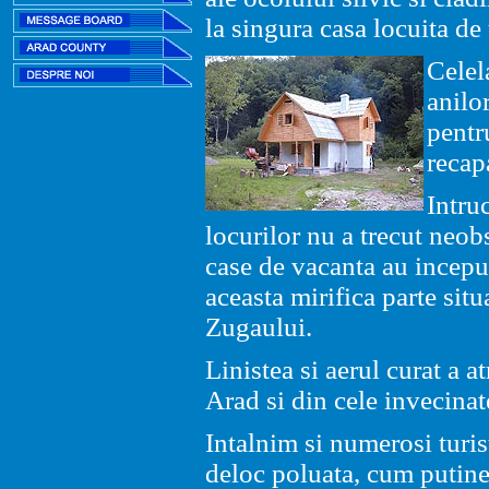
la singura casa locuita de 
C
elel
anilor
pentr
recap
Intru
locurilor nu a trecut neob
case de vacanta au inceput
aceasta mirifica parte situ
Zugaului.
Linistea si aerul curat a a
Arad si din cele invecinat
Intalnim si numerosi turis
deloc poluata, cum putine