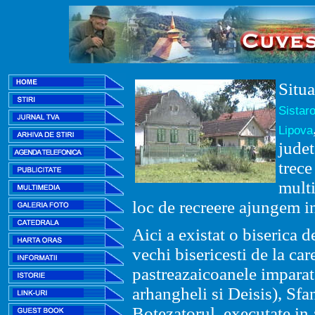
Situa
Sistar
Lipova
judet
trece
multi
loc de recreere ajungem i
Aici a existat o biserica 
vechi bisericesti de la ca
pastreazaicoanele imparat
arhangheli si Deisis), Sfa
Botezatorul, executate in