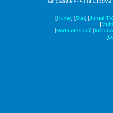
iar claseleV-VI la Lipova i
[
Home
]
[
Stiri
]
[
Jurnal T
[
Mult
[
Harta orasului
]
[
Informat
[
Lo