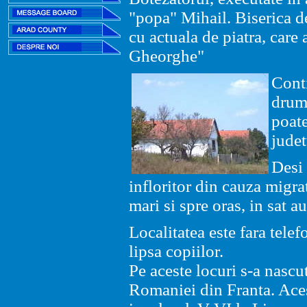
"popa" Mihail. Biserica d
cu actuala de piatra, car
Gheorghe"
Cont
drum,
poate
judet
Desi 
infloritor din cauza migrat
mari si spre oras, in sat 
Localitatea este fara tele
lipsa copiilor.
Pe aceste locuri s-a nascu
Romaniei din Franta. Aces