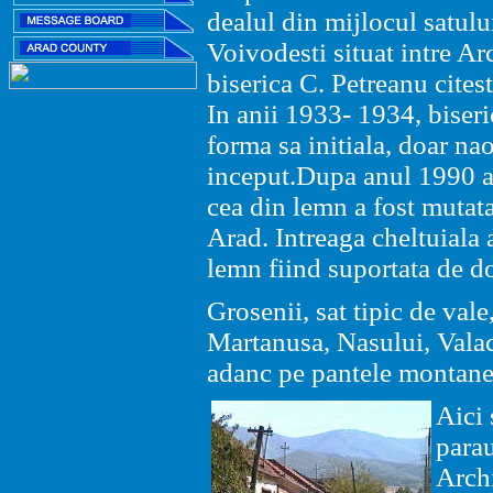
dealul din mijlocul satulu
Voivodesti situat intre Arc
biserica C. Petreanu cites
In anii 1933- 1934, biseri
forma sa initiala, doar na
inceput.Dupa anul 1990 a f
cea din lemn a fost mutata
Arad. Intreaga cheltuiala a
lemn fiind suportata de 
Grosenii, sat tipic de vale
Martanusa, Nasului, Valac
adanc pe pantele montane
Aici
parau
Archi