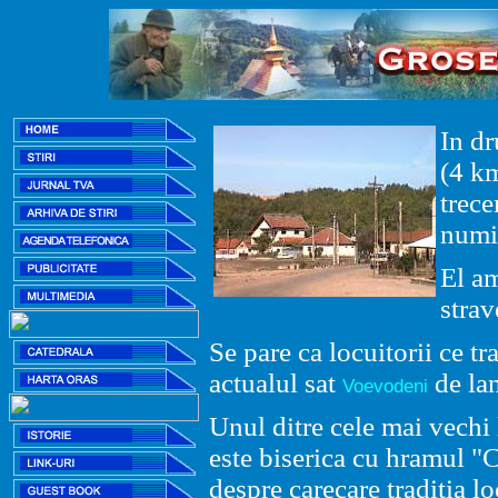
In d
(4 k
trece
numi
El am
strav
Se pare ca locuitorii ce tr
actualul
sat
de la
Voevodeni
Unul ditre cele mai vechi 
este biserica cu hramul "
despre carecare traditia l