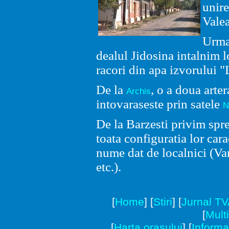
unire
Valea
Urma
dealul Jidosina intalnim l
racori din apa izvorului "
De la
, o a doua arte
Archis
intovaraseste prin satele
N
De la Barzesti privim spr
toata configuratia lor cara
nume dat de localnici (Varf
etc.).
[
Home
]
[
Stiri
]
[
Jurnal T
[
Mult
[
Harta orasului
]
[
Informat