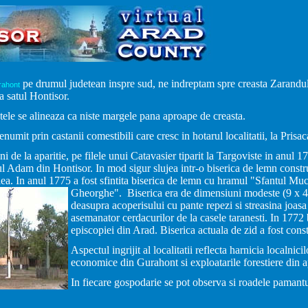
pe drumul judetean inspre sud, ne indreptam spre creasta Zarandu
rahont
a satul Hontisor.
tele se alineaza ca niste margele pana aproape de creasta.
enumit prin castanii comestibili care cresc in hotarul localitatii, la Prisac
i de la aparitie, pe filele unui Catavasier tiparit la Targoviste in anul 1
l Adam din Hontisor. In mod sigur slujea intr-o biserica de lemn constru
lea. In anul 1775 a fost sfintita biserica de lemn cu hramul "Sfantul Mu
Gheorghe". Biserica era de dimensiuni modeste (9 x 4,5
deasupra acoperisului cu pante repezi si streasina joasa 
asemanator cerdacurilor de la casele taranesti. In 1772 b
episcopiei din Arad. Biserica actuala de zid a fost cons
Aspectul ingrijit al localitatii reflecta harnicia localnicil
economice din Gurahont si exploatarile forestiere din a
In fiecare gospodarie se pot observa si roadele pamantulu