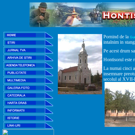
Pornind de la
Gu
intalnim in stang
Pe acest drum sa
Hontisorul este r
La numai cinci an
insemnare preotu
secolul al XVII-