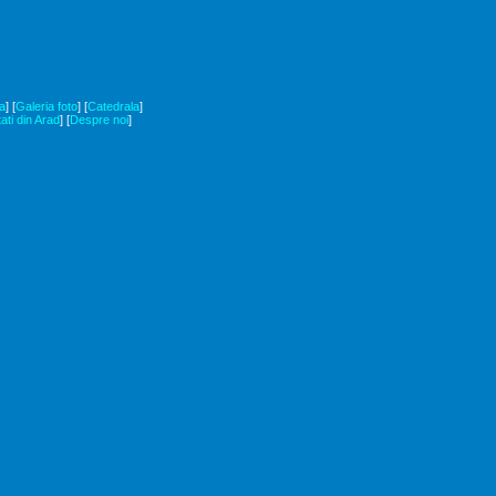
a
]
[
Galeria foto
]
[
Catedrala
]
tati din Arad
]
[
Despre noi
]