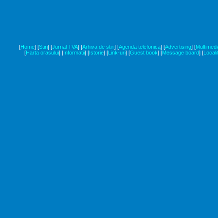
[
Home
]
[
Stiri
]
[
Jurnal TVA
]
[
Arhiva de stiri
]
[
Agenda telefonica
]
[
Advertising
]
[
Multimedi
[
Harta orasului
]
[
Informatii
]
[
Istorie
]
[
Link-uri
]
[
Guest book
]
[
Message board
]
[
Locali