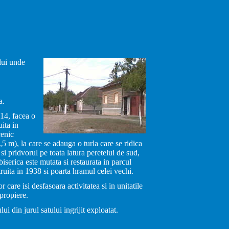
lui unde
a.
714, facea o
ita in
cenic
 m), la care se adauga o turla care se ridica
si pridvorul pe toata latura peretelui de sud,
iserica este mutata si restaurata in parcul
truita in 1938 si poarta hramul celei vechi.
or care isi desfasoara activitatea si in unitatile
propiere.
i din jurul satului ingrijit exploatat.