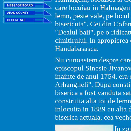
care locuiau in Halmageni
lemn, peste vale, pe locul
bisericuta". Cei din Cofan
"Dealul baii", pe o ridica
cimitirului. In apropierea 
Handabasasca.
Nu cunoastem despre care 
episcopul Sinesie Jivanovi
inainte de anul 1754, era 
Arhangheli". Dupa constitu
biserica a fost vanduta sa
construita alta tot de lem
inlocuita in 1889 cu alta d
biserica actuala, cea vech
In zo