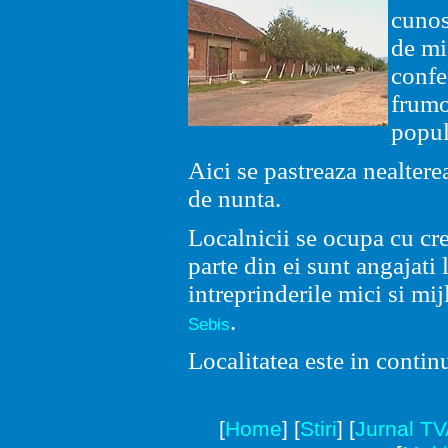
cunos
de mi
confe
frumo
popul
Aici se pastreaza nealtere
de nunta.
Localnicii se ocupa cu cre
parte din ei sunt angajati l
intreprinderile mici si mij
.
Sebis
Localitatea este in contin
[
Home
]
[
Stiri
]
[
Jurnal T