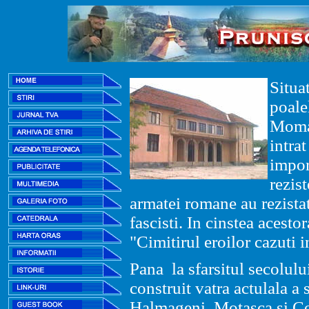
Situa
poale
Moma,
intrat
impor
rezis
armatei romane au rezistat
fascisti. In cinstea acestor
"Cimitirul eroilor cazuti 
Pana la sfarsitul secolulu
construit vatra actulala a
Halmageni, Motasca si Co