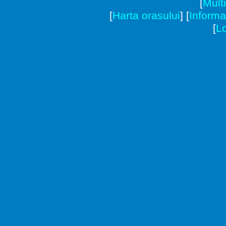
[
Mult
[
Harta orasului
]
[
Informat
[
Lo