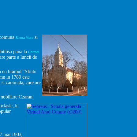
n comuna
si
Sintea Mare
intinsa pana la
Cermei
e parte a luncii de
n cu hramul "Sfintii
emn in 1780 este
a si caramida, care are
 nobiliare Czaran.
oclasic, in
opular
n 7 mai 1903,