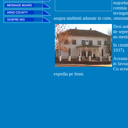
majorita
comisia 
invingat
asupra multimii adunate in curte, omorand 
Desi aut
de sepre
au menti
In cimit
1937).
Aceasta 
in favoa
Cu aceas
expedia pe front.