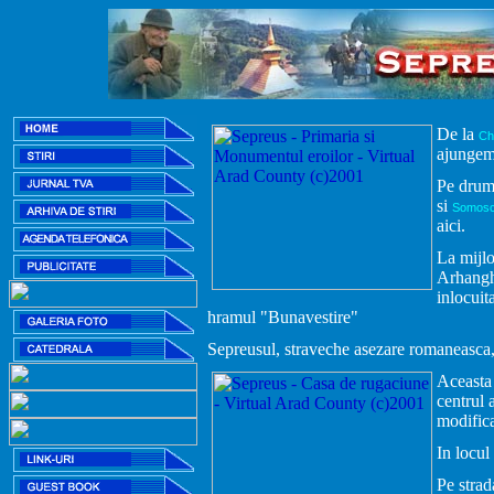
De la
Ch
ajungem 
Pe drumu
si
Somos
aici.
La mijlo
Arhanghe
inlocuit
hramul "Bunavestire"
Sepreusul, straveche asezare romaneasca, 
Aceasta 
centrul 
modifica
In locul
Pe strad