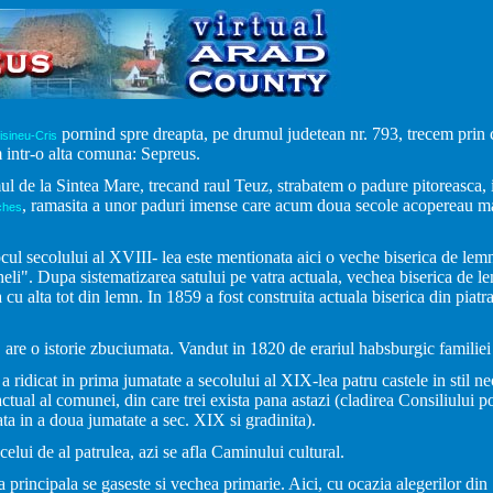
pornind spre dreapta, pe drumul judetean nr. 793, trecem pri
isineu-Cris
intr-o alta comuna: Sepreus.
l de la Sintea Mare, trecand raul Teuz, strabatem o padure pitoreasca, 
, ramasita a unor paduri imense care acum doua secole acopereau mar
ches
cul secolului al XVIII- lea este mentionata aici o veche biserica de lem
li". Dupa sistematizarea satului pe vatra actuala, vechea biserica de l
a cu alta tot din lemn. In 1859 a fost construita actuala biserica din piatr
are o istorie zbuciumata. Vandut in 1820 de erariul habsburgic familiei
a ridicat in prima jumatate a secolului al XIX-lea patru castele in stil ne
actual al comunei, din care trei exista pana astazi (cladirea Consiliului p
ta in a doua jumatate a sec. XIX si gradinita).
 celui de al patrulea, azi se afla Caminului cultural.
a principala se gaseste si vechea primarie. Aici, cu ocazia alegerilor di