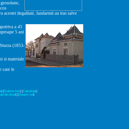
 grosolane,
scos
 acestei ilegalitati. Jandarmii au tras salve
mpotriva a 45
 aproape 5 ani
 Sturza (1853-
i si materiale
e care le
a
]
[
Galeria foto
]
[
Catedrala
]
tati din Arad
]
[
Despre noi
]