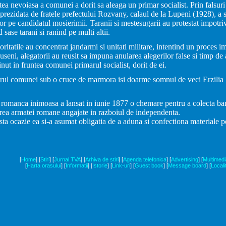
tea nevoiasa a comunei a dorit sa aleaga un primar socialist. Prin falsuri
prezidata de fratele prefectului Rozvany, calaul de la Lupeni (1928), a 
or pe candidatul mosierimii. Taranii si mestesugarii au protestat impotriva
sase tarani si ranind pe multi altii.
oritatile au concentrat jandarmi si unitati militare, intentind un proces i
useni, alegatorii au reusit sa impuna anularea alegerilor false si timp de
nut in fruntea comunei primarul socialist, dorit de ei.
irul comunei sub o cruce de marmora isi doarme somnul de veci Erzilia
romanca inimoasa a lansat in iunie 1877 o chemare pentru a colecta ban
rea armatei romane angajate in razboiul de independenta.
ta ocazie ea si-a asumat obligatia de a aduna si confectiona materiale p
[
Home
]
[
Stiri
]
[
Jurnal TVA
]
[
Arhiva de stiri
]
[
Agenda telefonica
]
[
Advertising
]
[
Multimedi
[
Harta orasului
]
[
Informatii
]
[
Istorie
]
[
Link-uri
]
[
Guest book
]
[
Message board
]
[
Locali