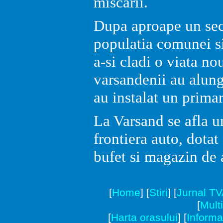
miscarii.
Dupa aproape un sec
populatia comunei s
a-si cladi o viata no
varsandenii au alun
au instalat un prima
La Varsand se afla u
frontiera auto, dotat
bufet si magazin de 
[
Home
]
[
Stiri
]
[
Jurnal T
[
Mult
[
Harta orasului
]
[
Informat