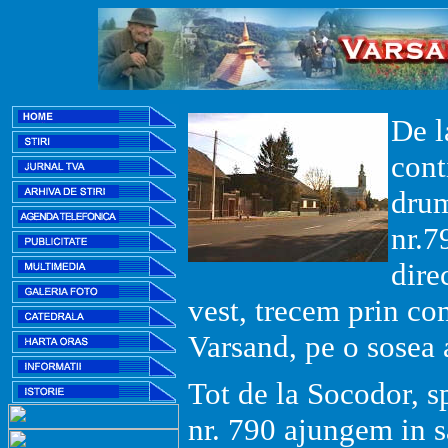
De 
cont
drum
nr.7
dire
vest, trecem prin c
Varsand, pe o sosea a
Tot de la Socodor, s
nr. 790 ajungem in 