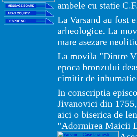
ambele cu statie C.F
La Varsand au fost e
arheologice. La movi
mare asezare neolitic
La movila "Dintre Vi
epoca bronzului deas
cimitir de inhumatie 
In conscriptia episc
Jivanovici din 1755,
aici o biserica de l
"Adormirea Maicii 
Acea